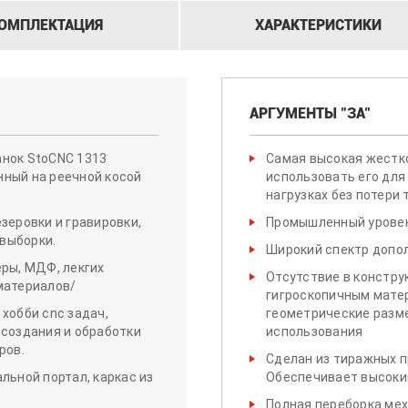
ОМПЛЕКТАЦИЯ
ХАРАКТЕРИСТИКИ
АРГУМЕНТЫ "ЗА"
нок StoCNC 1313
Самая высокая жестк
ный на реечной косой
использовать его для
нагрузках без потери 
зеровки и гравировки,
Промышленный уровен
 выборки.
Широкий спектр допо
еры, МДФ, лекгих
Отсутствие в констру
материалов/
гигроскопичным матер
хобби cnc задач,
геометрические разм
 создания и обработки
использования
ров.
Сделан из тиражных 
льной портал, каркас из
Обеспечивает высокий
Полная переборка мех