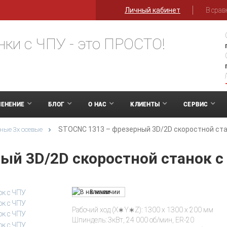
Личный кабинет
В срав
нки с ЧПУ - это ПРОСТО!
ЕНЕНИЕ
БЛОГ
О НАС
КЛИЕНТЫ
СЕРВИС
STOCNC 1313 – фрезерный 3D/2D скоростной ста
ные 3х осевые
ый 3D/2D скоростной станок с
В наличии
Рабочий ход (X∗Y∗Z): 1300 х 1300 х 200 мм
Шпиндель: 3кВт, 24 000 об/мин, ER-20