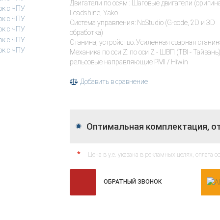
Двигатели по осям : Шаговые двигатели (оригин
Leadshine, Yako
Система управления: NcStudio (G-code, 2D и 3D
обработка)
Станина, устройство: Усиленная сварная станина
Механика по оси Z: по оси Z - ШВП (TBI - Тайвань)
рельсовые направляющие PMI / Hiwin
Добавить в сравнение
Оптимальная комплектация, о
*
Цена в у.е. указана в рекламных целях, оплата 
ОБРАТНЫЙ ЗВОНОК