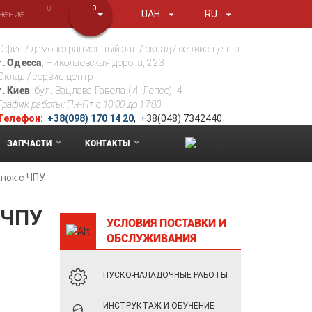
0
0
нение
UAH
RU
Офис / демонстрационный зал / склад / сервис-центр:
г. Одесса
, Николаевская дорога, 223
Склад / сервис-центр
г. Киев
, бул. Вацлава Гавела (И. Лепсе), 4
График работы: Пн-Пт с 10:00 до 17:00
Телефон:
+38(098) 170 14 20
, +38(048) 7342440
ЗАПЧАСТИ
КОНТАКТЫ
нок с ЧПУ
 ЧПУ
УСЛОВИЯ ПОСТАВКИ И
ОБСЛУЖИВАНИЯ
ПУСКО-НАЛАДОЧНЫЕ РАБОТЫ
ИНСТРУКТАЖ И ОБУЧЕНИЕ