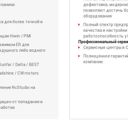
ханики.
дефектовка, модерни
позволяют достичь бо
оборудования
а для более точной и
Полный спектр предп
качества и настройки
ие Hiwin / PMI
работоспособность у 
Профессиональный серви
ажимом ER для
Сервисные центры в О
здушного либо водного
Полноценное гаранти
компании.
unfar / Delta / BEST
dshine / CW motors
ление NcStudio на
щищен от попадания и
аботки.