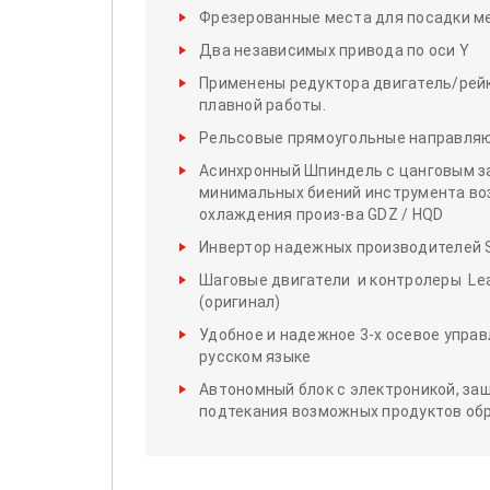
Фрезерованные места для посадки ме
Два независимых привода по оси Y
Применены редуктора двигатель/рейк
плавной работы.
Рельсовые прямоугольные направляющ
Асинхронный Шпиндель с цанговым з
минимальных биений инструмента во
охлаждения произ-ва GDZ / HQD
Инвертор надежных производителей S
Шаговые двигатели и контролеры Lea
(оригинал)
Удобное и надежное 3-х осевое управ
русском языке
Автономный блок с электроникой, за
подтекания возможных продуктов обр