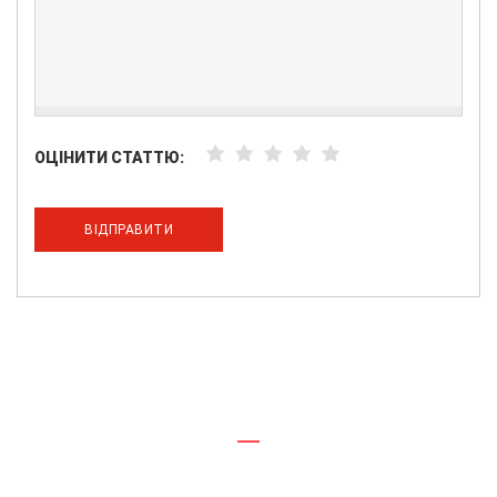
ОЦІНИТИ СТАТТЮ:
ВІДПРАВИТИ
ПОТРІБНА КОНСУЛЬТАЦІЯ ПО
ОБЛАДНАННЮ?
Менеджери нашої компанії з радістю дадуть відповідь на ваші
запитання щодо
обладнання та підготують індивідуальну