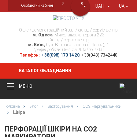
0
0
Особистий кабінет
UAH
UA
Офіс / демонстраційний зал / склад / сервіс-центр
м. Одеса
, Миколаївська дорога 223
Склад / сервіс-центр
м. Київ,
бул. Вацлава Гавела (І. Лепсе), 4
Графік роботи: Пн-Пт з 10:00 до 17:00
Телефон:
+38(098) 170 14 20
, +38(048) 7342440
КАТАЛОГ ОБЛАДНАННЯ
МЕНЮ
Головна
Блог
Застосування
СО2 Маркувальники
Шкіра
ПЕРФОРАЦІЇ ШКІРИ НА СО2
МАРКИРАТОРИ